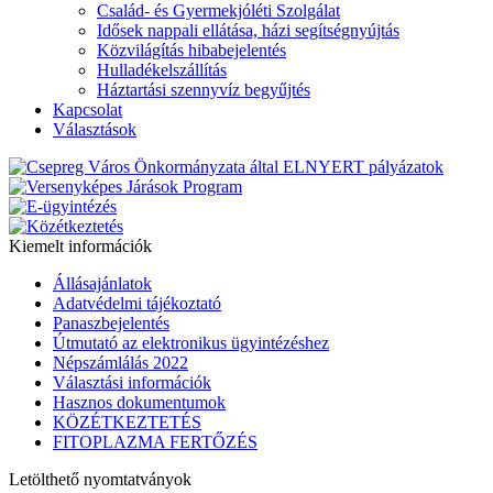
Család- és Gyermekjóléti Szolgálat
Idősek nappali ellátása, házi segítségnyújtás
Közvilágítás hibabejelentés
Hulladékelszállítás
Háztartási szennyvíz begyűjtés
Kapcsolat
Választások
Kiemelt információk
Állásajánlatok
Adatvédelmi tájékoztató
Panaszbejelentés
Útmutató az elektronikus ügyintézéshez
Népszámlálás 2022
Választási információk
Hasznos dokumentumok
KÖZÉTKEZTETÉS
FITOPLAZMA FERTŐZÉS
Letölthető nyomtatványok