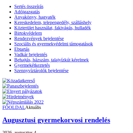
Sertés összeírás
Adóigazgatás
Anyakönyv, hagyaték
Kereskedelem, telepengedély, szálláshely
Közterület használat, fakivágás, hulladék
Birtokvédelem
Rendezvények bejelentése
Szociális és gyermekvédelmi támogatások
Ebtartás
Vadkár bejelentés
Behajtás, házszám, talajvízkút kérelmek
Gyermekétkeztetés
Szennyvíztárolók bejelentése
FŐOLDAL
Aktuális
Augusztusi gyermekorvosi rendelés
2026. augusztus 4.