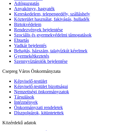
Adóigazgatás
Anyakönyv, hagyaték
Kereskedelem, telepengedély, szálláshely
Közterület használat, fakivágás, hulladék
Birtokvédelem
Rendezvények bejelentése
Szociális és gyermekvédelmi támogatások
Ebtartás
Vadkár bejelentés
Behajtás, házszám, talajvízkút kérelmek
Gyermekétkeztetés
Szennyvíztárolók bejelentése
Csepreg Város Önkormányzata
Képviselő-testület
Képviselő-testület bizottságai
Nemzetiségi önkormányzatok
Társulások
Intézmények
Önkormányzati rendeletek
Díszpolgárok, kitüntetettek
Közérdekű adatok