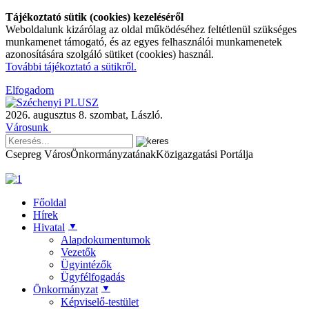
Tájékoztató sütik (cookies) kezeléséről
Weboldalunk kizárólag az oldal működéséhez feltétlenül szükséges
munkamenet támogató, és az egyes felhasználói munkamenetek
azonosítására szolgáló sütiket (cookies) használ.
További tájékoztató a sütikről.
Elfogadom
2026. augusztus 8.
szombat
,
László.
Városunk
Csepreg Város
Önkormányzatának
Közigazgatási Portálja
Főoldal
Hírek
▼
Hivatal
Alapdokumentumok
Vezetők
Ügyintézők
Ügyfélfogadás
▼
Önkormányzat
Képviselő-testület