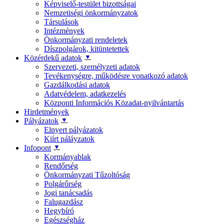
Képviselő-testület bizottságai
Nemzetiségi önkormányzatok
Társulások
Intézmények
Önkormányzati rendeletek
Díszpolgárok, kitüntetettek
▼
Közérdekű adatok
Szervezeti, személyzeti adatok
Tevékenységre, működésre vonatkozó adatok
Gazdálkodási adatok
Adatvédelem, adatkezelés
Központi Információs Közadat-nyilvántartás
Hirdetmények
▼
Pályázatok
Elnyert pályázatok
Kiírt páláyzatok
▼
Infopont
Kormányablak
Rendőrség
Önkormányzati Tűzoltóság
Polgárőrség
Jogi tanácsadás
Falugazdász
Hegybíró
Egészségház