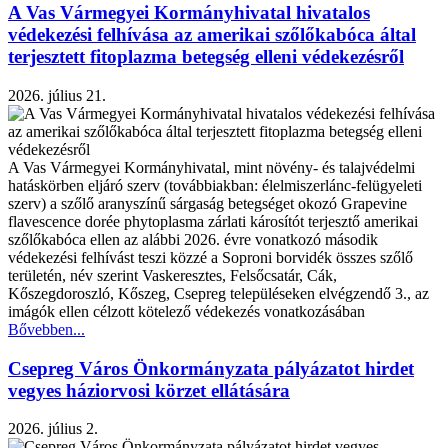
A Vas Vármegyei Kormányhivatal hivatalos
védekezési felhívása az amerikai szőlőkabóca által
terjesztett fitoplazma betegség elleni védekezésről
2026. július 21.
A Vas Vármegyei Kormányhivatal, mint növény- és talajvédelmi
hatáskörben eljáró szerv (továbbiakban: élelmiszerlánc-felügyeleti
szerv) a szőlő aranyszínű sárgaság betegséget okozó Grapevine
flavescence dorée phytoplasma zárlati károsítót terjesztő amerikai
szőlőkabóca ellen az alábbi 2026. évre vonatkozó második
védekezési felhívást teszi közzé a Soproni borvidék összes szőlő
területén, név szerint Vaskeresztes, Felsőcsatár, Cák,
Kőszegdoroszló, Kőszeg, Csepreg településeken elvégzendő 3., az
imágók ellen célzott kötelező védekezés vonatkozásában
Bővebben...
Csepreg Város Önkormányzata pályázatot hirdet
vegyes háziorvosi körzet ellátására
2026. július 2.