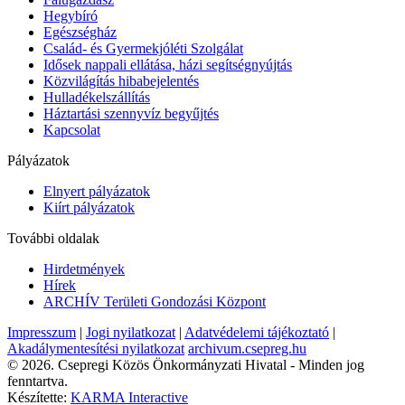
Hegybíró
Egészségház
Család- és Gyermekjóléti Szolgálat
Idősek nappali ellátása, házi segítségnyújtás
Közvilágítás hibabejelentés
Hulladékelszállítás
Háztartási szennyvíz begyűjtés
Kapcsolat
Pályázatok
Elnyert pályázatok
Kiírt pályázatok
További oldalak
Hirdetmények
Hírek
ARCHÍV Területi Gondozási Központ
Impresszum
|
Jogi nyilatkozat
|
Adatvédelemi tájékoztató
|
Akadálymentesítési nyilatkozat
archivum.csepreg.hu
© 2026. Csepregi Közös Önkormányzati Hivatal - Minden jog
fenntartva.
Készítette:
KARMA Interactive