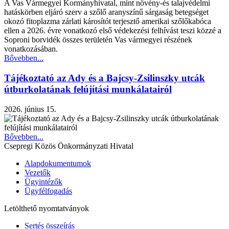
A Vas Vármegyei Kormányhivatal, mint növény-és talajvédelmi
hatáskörben eljáró szerv a szőlő aranyszínű sárgaság betegséget
okozó fitoplazma zárlati károsítót terjesztő amerikai szőlőkabóca
ellen a 2026. évre vonatkozó első védekezési felhívást teszi közzé a
Soproni borvidék összes területén Vas vármegyei részének
vonatkozásában.
Bővebben...
Tájékoztató az Ady és a Bajcsy-Zsilinszky utcák
útburkolatának felújítási munkálatairól
2026. június 15.
Bővebben...
Csepregi Közös Önkormányzati Hivatal
Alapdokumentumok
Vezetők
Ügyintézők
Ügyfélfogadás
Letölthető nyomtatványok
Sertés összeírás