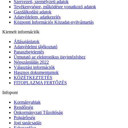
Szervezeti, személyzeti adatok
Tevékenységre, működésre vonatkozó adatok
Gazdálkodási adatok
Adatvédelem, adatkezelés
Központi Információs Közadat-nyilvántartás
Kiemelt információk
Állásajánlatok
Adatvédelmi tájékoztató
Panaszbejelentés
Útmutató az elektronikus ügyintézéshez
Népszámlálás 2022
Választási információk
Hasznos dokumentumok
KÖZÉTKEZTETÉS
FITOPLAZMA FERTŐZÉS
Infopont
Kormányablak
Rendőrség
Önkormányzati Tűzoltóság
Polgárőrség
Jogi tanácsadás
Falugazdász